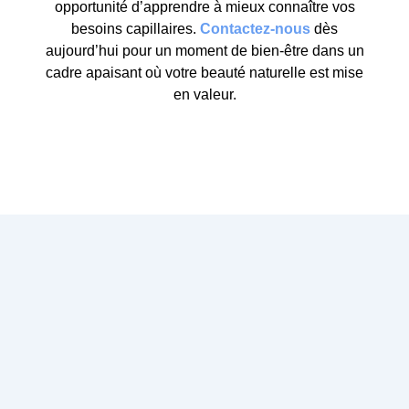
opportunité d’apprendre à mieux connaître vos
besoins capillaires.
Contactez-nous
dès
aujourd’hui pour un moment de bien-être dans un
cadre apaisant où votre beauté naturelle est mise
en valeur.
Contactez-nous
01 30 60 04 37
10 rue Jean-Jacques Rousseau 78370 Plaisir
ambiance.coif@orange.fr