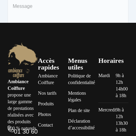
Consentement des cookies
Accès
Menus
Horaires
Nous utilisons des cookies pour améliorer votre expérience.
rapides
utiles
Mardi
9h à
Ambiance
Politique de
Nécessaires
Ambiance
12h
Coiffure
confidentialité
Cookies essentiels au bon fonctionnement du site.
Coiffure
14h00
Nos tarifs
Mentions
propose une
à 18h
légales
large gamme
Analytiques
Produits
de prestations
Mercredi
9h à
Plan de site
Cookies qui nous aident à comprendre comment vous utilisez
Photos
réalisées avec
12h
notre site.
Déclaration
des produits
13h30
Contact
d’accessibilité
100 % naturels.
à 18h
01 30 60
Marketing