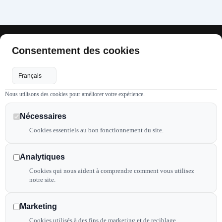
Consentement des cookies
Accès
Menus
Horaires
Nous utilisons des cookies pour améliorer votre expérience.
rapides
utiles
Mardi
9h à
Ambiance
Politique de
Nécessaires
Ambiance
12h
Coiffure
confidentialité
Cookies essentiels au bon fonctionnement du site.
Coiffure
14h00
Nos tarifs
Mentions
propose une
à 18h
légales
large gamme
Analytiques
Produits
de prestations
Mercredi
9h à
Plan de site
Cookies qui nous aident à comprendre comment vous utilisez
Photos
réalisées avec
12h
notre site.
Déclaration
des produits
13h30
Contact
d’accessibilité
100 % naturels.
à 18h
01 30 60
Marketing
Flux RSS
04 37
10 rue
Cookies utilisés à des fins de marketing et de reciblage.